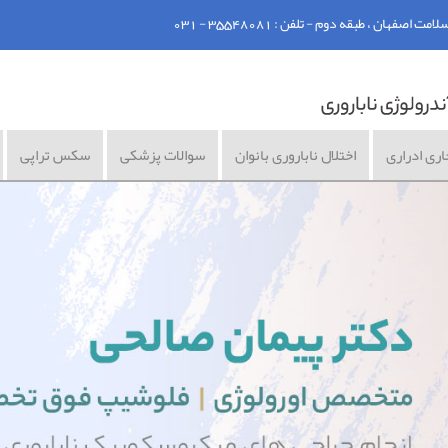
ان ، طبقه دوم - تلفن : 35548081 - 031
اری ادراری
اختلال ناباروری بانوان
سوالات پزشکی
سکس تراپی