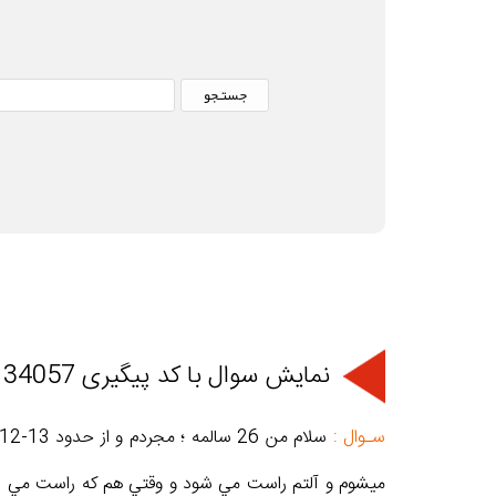
نمایش سوال با کد پیگیری 5134057
سـوال :