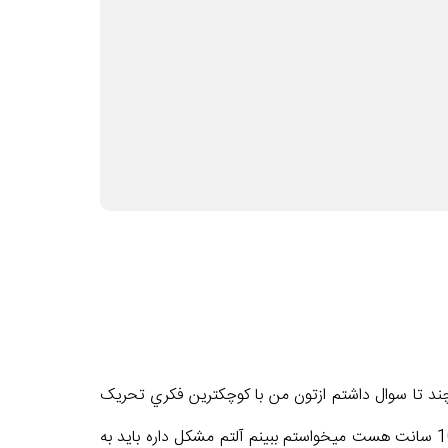
 کنم ولي نتونستم چند تا سوال داشتم ازتون من با کوچکترين فکري تحريک
ميشوم و آلتم راست مي شود و وقتي هم که راست مي شود سيخ روبه بالا وايميستد و خيلي هم آلتم سفت هست طولشم هم 10 سانت هست ميخواستم ببينم آلتم مشکل داره بايد به