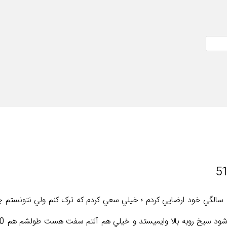
سلام من 26 سالمه ؛ مجردم و از حدود 13-12 سالگي خود ارضايي کردم ؛ خيلي سعي کردم که ترک