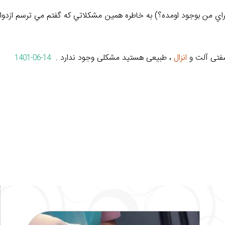
براي من بوجود اومده؟) به خاطره همين مشکلاتي که گفتم مي ترسم ازدوا
فتی آلت و
انزال
، طبیعی هستید مشکلی وجود ندارد .
1401-06-14