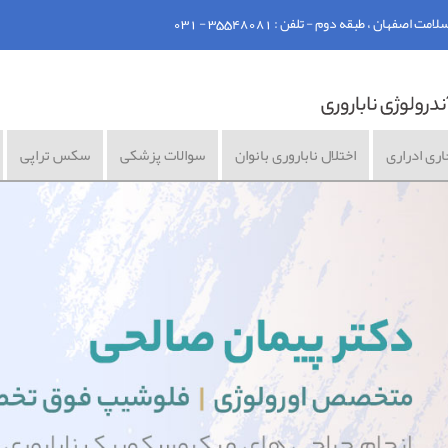
ان ، طبقه دوم - تلفن : 35548081 - 031
اری ادراری
اختلال ناباروری بانوان
سوالات پزشکی
سکس تراپی