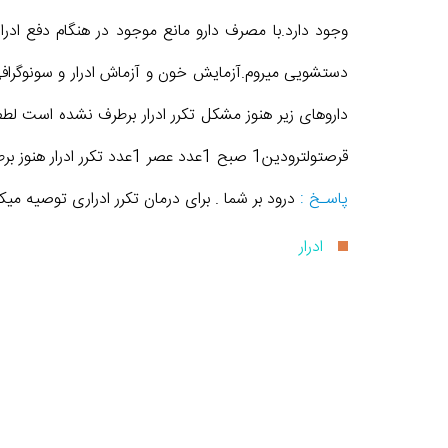
دستشویی میروم.آزمایش خون و آزماش ادرار و سونوگراف
قرصتولترودین1 صبح 1عدد عصر 1عدد تکرر ادرار هنوز برطرف نشده است با تشکر
پاسـخ :
درود بر شما . برای درمان تکرر ادراری توصیه میکنم . 1 . مشاوره با متخصص مغز و اعصاب . 2 . عکس رنگی از مجرای ادراری ا
ادرار