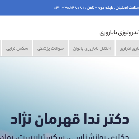
ان ، طبقه دوم - تلفن : 35548081 - 031
اری ادراری
اختلال ناباروری بانوان
سوالات پزشکی
سکس تراپی