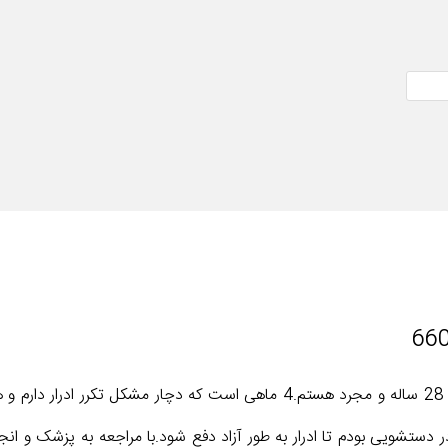
با سلام و عرض ادب و خسته نباشید.من پسری 28 ساله و مجرد هستم.4 ماهی ا
ادرار وجود دارد به طوری که باید 30 دقیقه در دستشویی بودم تا ادرار به طور آزاد دفع شود.با 