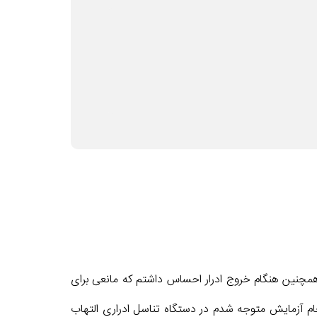
ست که دچار مشکل تکرر ادرار دارم و همچنین هنگام خروج ادرار احساس داشتم که مانعی برای
مراجعه به پزشک و انجام آزمایش متوجه شدم در دستگاه تناسل ادراری التهاب