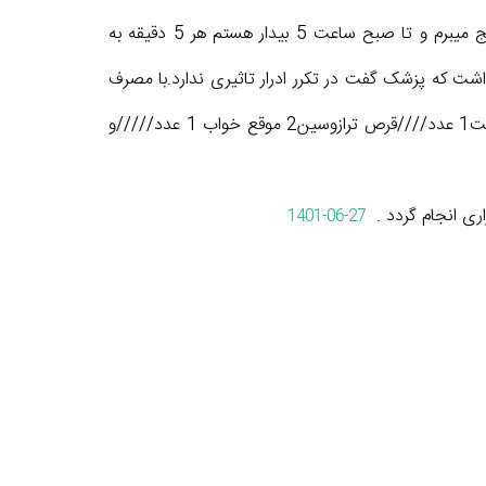
وجود دارد.با مصرف دارو مانع موجود در هنگام دفع ادرار مشکل ان حل شد.اما همچنان تکرر ادرار دارم و بسیار از این مشکل رنج میبرم و تا صبح ساعت 5 بیدار هستم هر 5 دقیقه به
ت که پزشک گفت در تکرر ادرار تاثیری ندارد.با مصرف
داروهای زیر هنوز مشکل تکرر ادرار برطرف نشده است لطفا راهنمایی کنید یا دارو تجویز تمایید.کپسول ofloxacin200 هر12 ساعت1 عدد////قرص ترازوسین2 موقع خواب 1 عدد/////و
1401-06-27