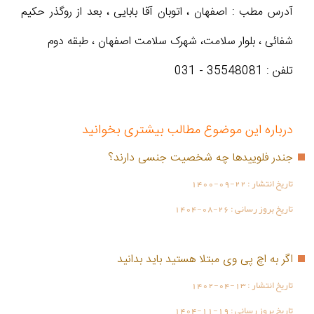
آدرس مطب : اصفهان ، اتوبان آقا بابایی ، بعد از روگذر حکیم
شفائی ، بلوار سلامت، شهرک سلامت اصفهان ، طبقه دوم
تلفن : 35548081 - 031
درباره این موضوع مطالب بیشتری بخوانید
جندر فلوییدها چه شخصیت جنسی دارند؟
تاریخ انتشار :
1400-09-22
تاریخ بروز رسانی :
1404-08-26
اگر به اچ پی وی مبتلا هستید باید بدانید
تاریخ انتشار :
1402-04-13
تاریخ بروز رسانی :
1404-11-19