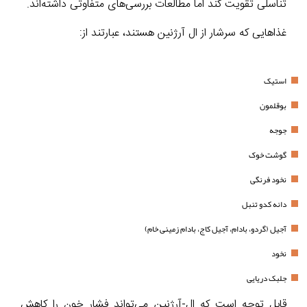
تناسلی تقویت کند اما مطالعات بررسی‌های متفاوتی داشته‌اند.
غذاهایی که سرشار از ال آرژنین هستند، عبارتند از:
استیک
بوقلمون
جوجه
گوشت خوک
نخود فرنگی
دانه کدو تنبل
آجیل (گردو، بادام، آجیل کاج، بادام زمینی خام)
نخود
جلبک دریایی
قابل توجه است که ال-آرژنین می‌تواند فشار خون را کاهش