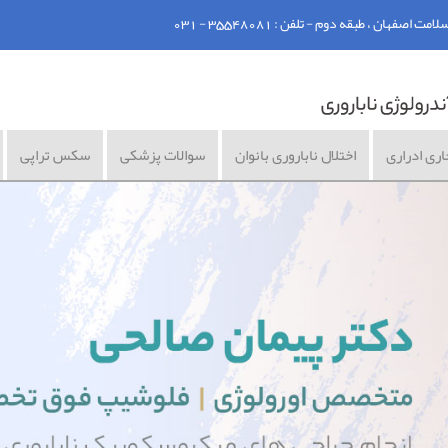
ان ، طبقه دوم - تلفن : 35548081 - 031
اری ادراری
اختلال ناباروری بانوان
سوالات پزشکی
سکس تراپی