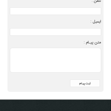
تلفن :
ایمیل :
متن پیـام :