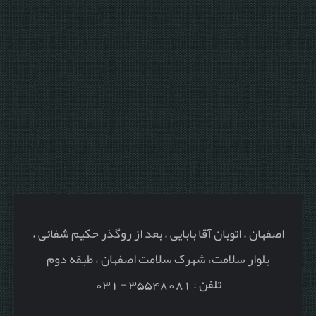
اصفهان ، اتوبان آقا بابایی ، بعد از روگذر حکیم شفائی ،
بلوار سلامت، شهرک سلامت اصفهان ، طبقه دوم
تلفن : 35548081 - 031