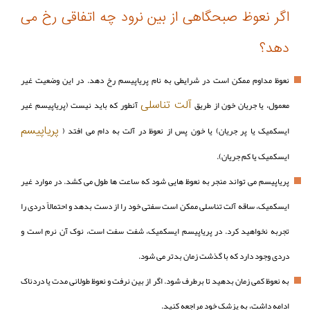
اگر نعوظ صبحگاهی از بین نرود چه اتفاقی رخ می
دهد؟
نعوظ مداوم ممکن است در شرایطی به نام پریاپیسم رخ دهد. در این وضعیت غیر
آلت تناسلی
معمول، یا جریان خون از طریق
آنطور که باید نیست (پریاپیسم غیر
پریاپیسم
ایسکمیک یا پر جریان) یا خون پس از نعوظ در آلت به دام می افتد (
ایسکمیک یا کم جریان).
پریاپیسم می تواند منجر به نعوظ هایی شود که ساعت ها طول می کشد. در موارد غیر
ایسکمیک، ساقه آلت تناسلی ممکن است سفتی خود را از دست بدهد و احتمالاً دردی را
تجربه نخواهید کرد. در پریاپیسم ایسکمیک، شفت سفت است، نوک آن نرم است و
دردی وجود دارد که با گذشت زمان بدتر می شود.
به نعوظ کمی زمان بدهید تا برطرف شود. اگر از بین نرفت و نعوظ طولانی مدت یا دردناک
ادامه داشت، به پزشک خود مراجعه کنید.