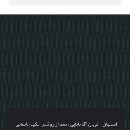
اصفهان ، اتوبان آقا بابایی ، بعد از روگذر حکیم شفائی ،