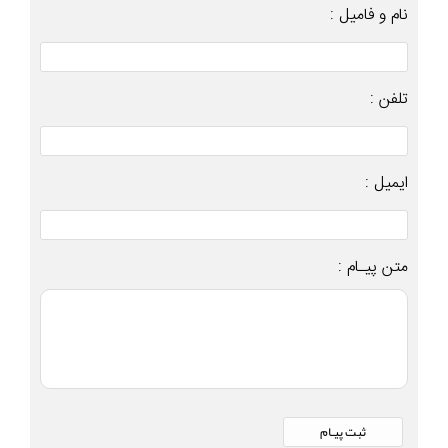
نام و فامیل :
تلفن :
ایمیل :
متن پیـام :