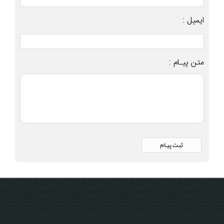
ایمیل :
متن پیـام :