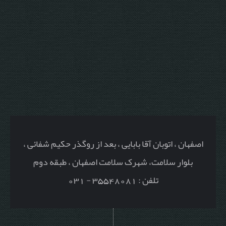
اصفهان ، اتوبان آقا بابایی ، بعد از روگذر حکیم شفائی ،
بلوار سلامت، شهرک سلامت اصفهان ، طبقه دوم
تلفن : 35548081 - 031