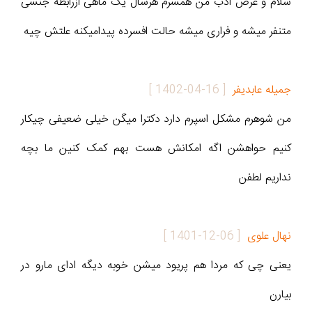
سلام و عرض ادب من همسرم هرسال یک ماهی ازرابطه جنسی
متنفر میشه و فراری میشه حالت افسرده پیدامیکنه علتش چیه
جمیله عابدیفر
[
1402-04-16
]
من شوهرم مشکل اسپرم دارد دکترا میگن خیلی ضعیفی چیکار
کنیم حواهشن اگه امکانش هست بهم کمک کنین ما بچه
نداریم لطفن
نهال علوی
[
1401-12-06
]
یعنی چی که مردا هم پریود میشن خوبه دیگه ادای مارو در
بیارن