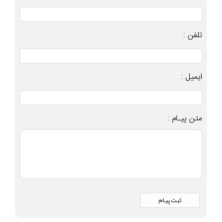
تلفن :
ایمیل :
متن پیـام :