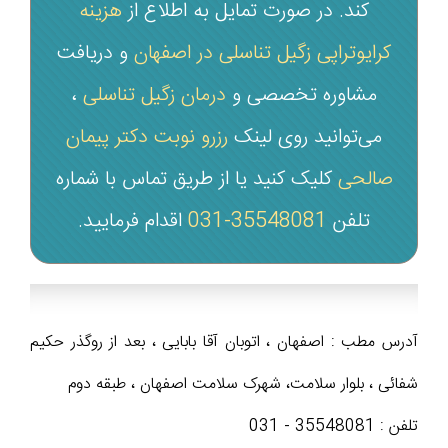
کند. در صورت تمایل به اطلاع از
هزینه
کرایوتراپی زگیل تناسلی در اصفهان
و دریافت
مشاوره تخصصی و
درمان زگیل تناسلی
،
می‌توانید روی لینک
رزرو نوبت دکتر پیمان
صالحی
کلیک کنید یا از طریق تماس با شماره
تلفن
35548081-031
اقدام فرمایید.
آدرس مطب : اصفهان ، اتوبان آقا بابایی ، بعد از روگذر حکیم
شفائی ، بلوار سلامت، شهرک سلامت اصفهان ، طبقه دوم
تلفن : 35548081 - 031