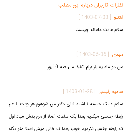
نظرات کاربران درباره این مطلب :
انتننو
[
1403-07-03
]
سلام عادت ماهانه چیست
مهدی
[
1403-06-06
]
من دو ماه یه بار برام اتفاق می افته 10روز
سامیه رئیسی
[
1403-01-28
]
سلام علیک خسته نباشید اقای دکتر من شوهرم هر وقت با هم
رابطه جنسی میکنیم بعدا یک ساعت اصلا از من بدش میاد اول
ک رابطه جنسی نکردیم خوب بعدا ک خالی میش اصلا منو نگاه