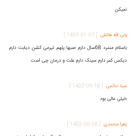
نمیکن
ولی الله هاتقی
[
1403-01-07
]
باسلام منمرد 68سال دارم صبها پلهم تیرمی کشن دیابت دارم
دیکس کمر دارم سینک دارم علت و درمان چی است
مینا حاتمی
[
1402-09-18
]
خیلی عالی بود
زهرا محمدی
[
1402-08-28
]