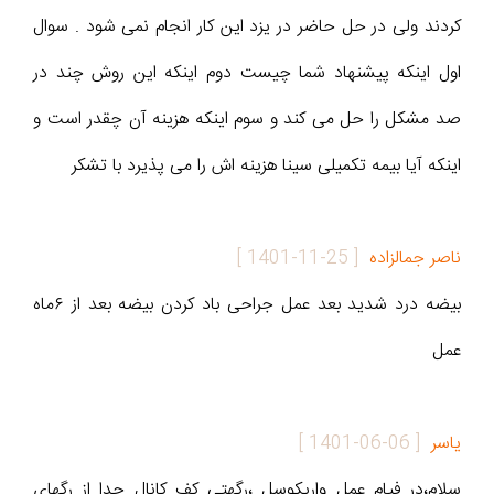
کردند ولی در حل حاضر در یزد این کار انجام نمی شود . سوال
اول اینکه پیشنهاد شما چیست دوم اینکه این روش چند در
صد مشکل را حل می کند و سوم اینکه هزینه آن چقدر است و
اینکه آیا بیمه تکمیلی سینا هزینه اش را می پذیرد با تشکر
ناصر جمالزاده
[
1401-11-25
]
بیضه درد شدید بعد عمل جراحی باد کردن بیضه بعد از ۶ماه
عمل
یاسر
[
1401-06-06
]
سلام،در فیام عمل واریکوسل ،رگهتی کف کانال جدا از رگهای