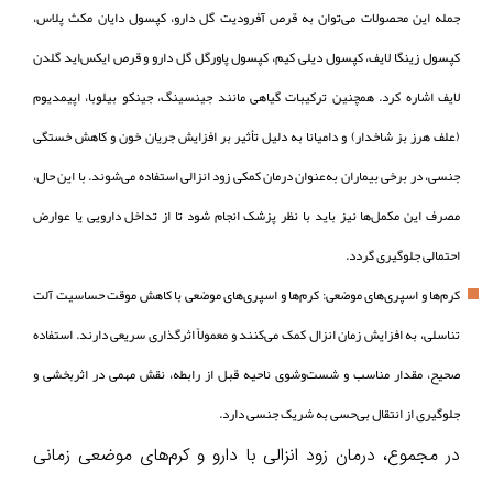
جمله این محصولات می‌توان به قرص آفرودیت گل دارو، کپسول دایان مکث پلاس،
کپسول زینگا لایف، کپسول دیلی کیم، کپسول پاورگل گل دارو و قرص ایکس‌اید گلدن
لایف اشاره کرد. همچنین ترکیبات گیاهی مانند جینسینگ، جینکو بیلوبا، اپیمدیوم
(علف هرز بز شاخدار) و دامیانا به دلیل تأثیر بر افزایش جریان خون و کاهش خستگی
جنسی، در برخی بیماران به‌عنوان درمان کمکی زود انزالی استفاده می‌شوند. با این حال،
مصرف این مکمل‌ها نیز باید با نظر پزشک انجام شود تا از تداخل دارویی یا عوارض
احتمالی جلوگیری گردد.
کرم‌ها و اسپری‌های موضعی: کرم‌ها و اسپری‌های موضعی با کاهش موقت حساسیت آلت
تناسلی، به افزایش زمان انزال کمک می‌کنند و معمولاً اثرگذاری سریعی دارند. استفاده
صحیح، مقدار مناسب و شست‌وشوی ناحیه قبل از رابطه، نقش مهمی در اثربخشی و
جلوگیری از انتقال بی‌حسی به شریک جنسی دارد.
در مجموع، درمان زود انزالی با دارو و کرم‌های موضعی زمانی