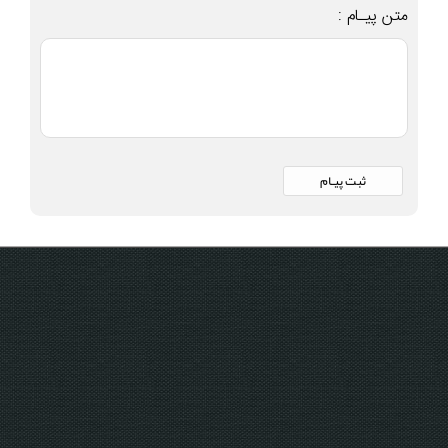
متن پیـام :