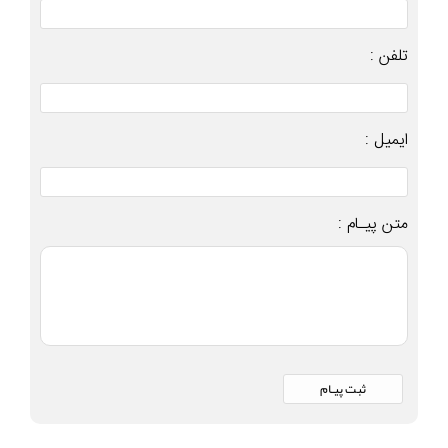
تلفن :
ایمیل :
متن پیـام :