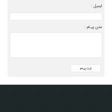
ایمیل :
متن پیـام :