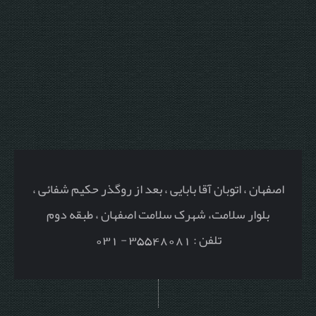
اصفهان ، اتوبان آقا بابایی ، بعد از روگذر حکیم شفائی ،
بلوار سلامت، شهرک سلامت اصفهان ، طبقه دوم
تلفن : 35548081 - 031