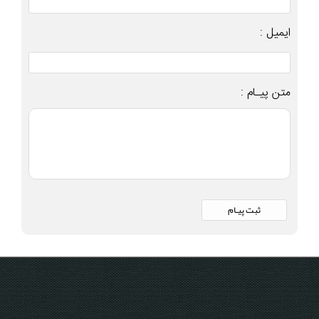
ایمیل :
متن پیـام :