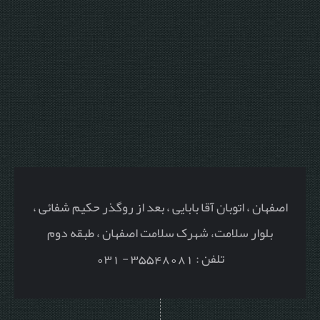
اصفهان ، اتوبان آقا بابایی ، بعد از روگذر حکیم شفائی ،
بلوار سلامت، شهرک سلامت اصفهان ، طبقه دوم
تلفن : 35548081 - 031