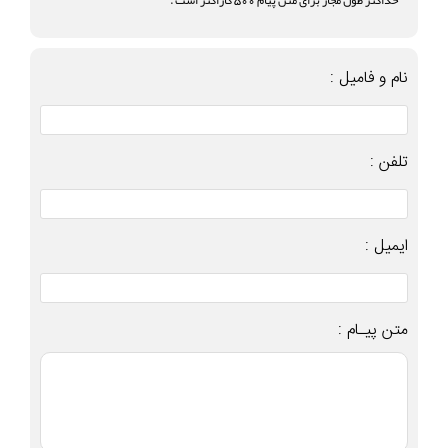
نام و فامیل :
تلفن :
ایمیل :
متن پیـام :