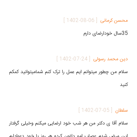
محسن کرمانی
[
1402-08-06
]
35سال خودارضای دارم
دین محمد رسولی
[
1402-07-24
]
سلام من چطور میتوانم ایم عمل را ترک کنم شمامیتوانید کمکم
کنید
سلطان
[
1402-07-05
]
سلام آقا ی دکتر من هر شب خود ارضایی میکنم وخیلی گرفتار
این مرض شدم عصاب امو داغون کرده هر روز با خود دعوادارم