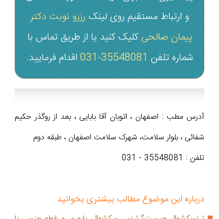
و ارتباط مستقیم روی لینک
رزرو نوبت دکتر
پیمان صالحی
کلیک کنید یا از طریق تماس با
شماره تلفن
35548081-031
اقدام فرمایید.
آدرس مطب : اصفهان ، اتوبان آقا بابایی ، بعد از روگذر حکیم
شفائی ، بلوار سلامت، شهرک سلامت اصفهان ، طبقه دوم
تلفن : 35548081 - 031
درباره این موضوع مطالب بیشتری بخوانید
ترنسکشوال چیست؟ ترنس سکشوال، باروری و رابطه جنسی با