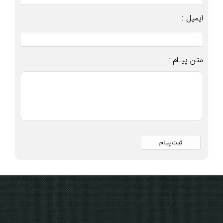
ایمیل :
متن پیـام :