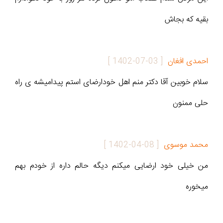
بقیه که بجاش
احمدی افغان
[
1402-07-03
]
سلام خوبین آقا دکتر منم اهل خودارضای استم پیدامیشه ی راه
حلی ممنون
محمد موسوی
[
1402-04-08
]
من خیلی خود ارضایی میکنم دیگه حالم داره از خودم بهم
میخوره