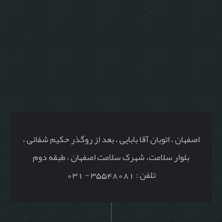
اصفهان ، اتوبان آقا بابایی ، بعد از روگذر حکیم شفائی ،
بلوار سلامت، شهرک سلامت اصفهان ، طبقه دوم
تلفن : 35548081 - 031