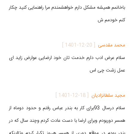
باخانمم همیشه مشکل دارم خواهشمندم مرا راهنمایی کنید چکار
کنم خودمم ش
محمد مقدسی
[
1401-12-20
]
سلام عرض ادب دارم خدمت تان خود ارضایی عوارض زاید ای
عمل زشت چی اس
مجید سلطانزاديان
[
1401-12-18
]
سلام درسال 93برای کار به بندر عباس رفتم و حدود دوماه از
همسر دوربودم وبرای ارضا با دست عادت کردم وچند سال که در
بندر بودم در مواقع دوری از همسر هرروز تکرار کردم وتااینکه