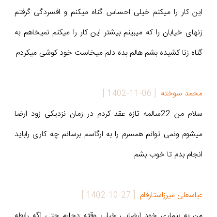
این کار را میکنم خیلی احساس گناه میکنم و افسردگی گرفتم
زنهای خیابان را که میبینم بیشتر این کار را میکنم نمیخاهم به
گناه زنا کشیده بشم هالم بده دلم میخاست خود کوشی میکردم
محمد سوخته
[
1402-11-06
]
سلام من 22سالمه تازه عقد کردم در زمان نزدیکی زود ارضا
میشوم ونمی توانم همسرم را به ارگاسم برسانم چه کاری راباید
انجام بدم تا خوب بشم
عباسعلی میرزاستارفام
[
1402-10-27
]
من به بیماری خود ارضایی خیلی وقته دچارم حتی اگه رابطه