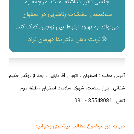
جنسی تأثیر گذاشته است، مراجعه به
متخصص مشکلات زناشویی در اصفهان
می‌تواند به بهبود ارتباط بین زوجین کمک کند.
🌐
نوبت دهی دکتر ندا قهرمان نژاد
آدرس مطب : اصفهان ، اتوبان آقا بابایی ، بعد از روگذر حکیم
شفائی ، بلوار سلامت، شهرک سلامت اصفهان ، طبقه دوم
تلفن : 35548081 - 031
درباره این موضوع مطالب بیشتری بخوانید