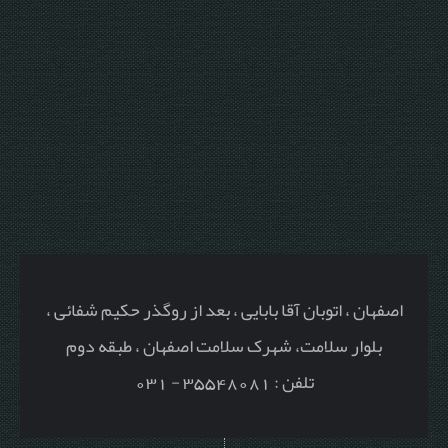
اصفهان ، اتوبان آقا بابایی ، بعد از روگذر حکیم شفائی ،
بلوار سلامت، شهرک سلامت اصفهان ، طبقه دوم
تلفن : 35548081 - 031