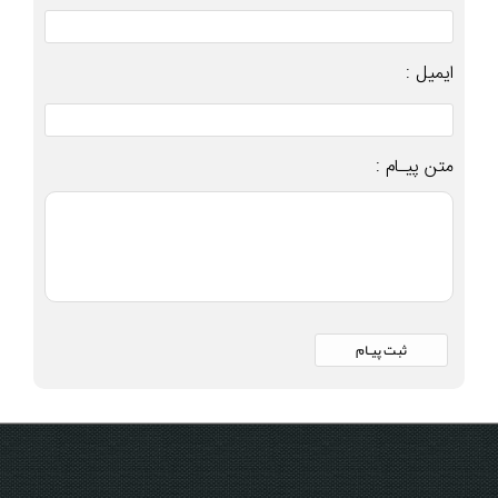
ایمیل :
متن پیـام :