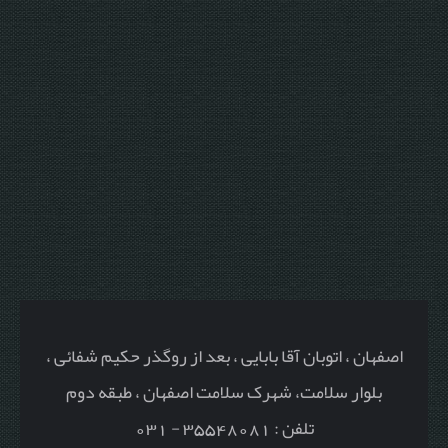
اصفهان ، اتوبان آقا بابایی ، بعد از روگذر حکیم شفائی ،
بلوار سلامت، شهرک سلامت اصفهان ، طبقه دوم
تلفن : 35548081 - 031