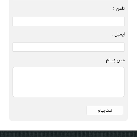
تلفن :
ایمیل :
متن پیـام :