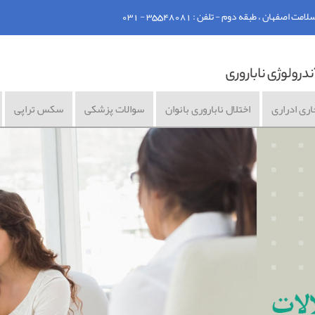
ان ، طبقه دوم - تلفن : 35548081 - 031
اری ادراری
اختلال ناباروری بانوان
سوالات پزشکی
سکس تراپی