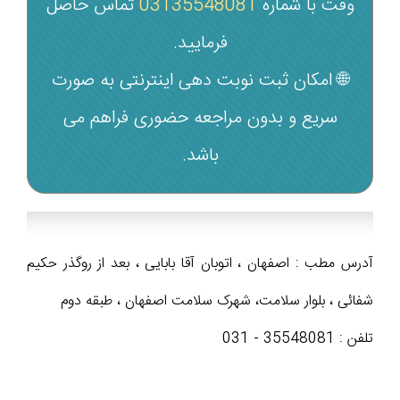
وقت با شماره‌
03135548081
تماس حاصل
فرمایید.
🌐 امکان ثبت نوبت دهی اینترنتی به صورت
سریع و بدون مراجعه حضوری فراهم می‌
باشد.
آدرس مطب : اصفهان ، اتوبان آقا بابایی ، بعد از روگذر حکیم
شفائی ، بلوار سلامت، شهرک سلامت اصفهان ، طبقه دوم
تلفن : 35548081 - 031