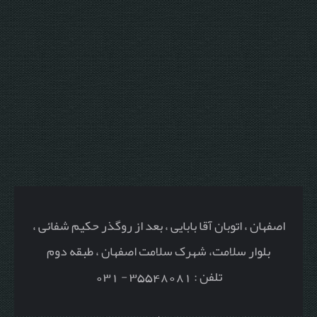
اصفهان ، اتوبان آقا بابایی ، بعد از روگذر حکیم شفائی ،
بلوار سلامت، شهرک سلامت اصفهان ، طبقه دوم
تلفن : 35548081 - 031