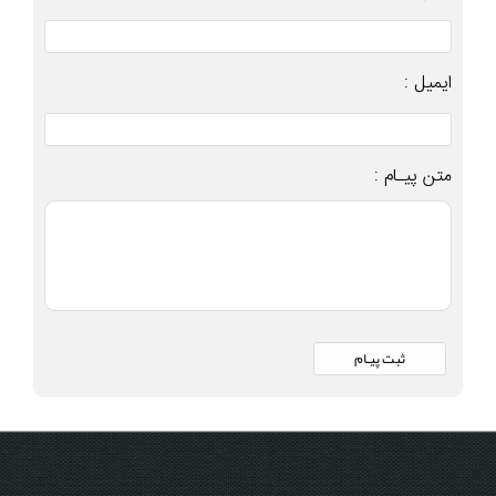
ایمیل :
متن پیـام :