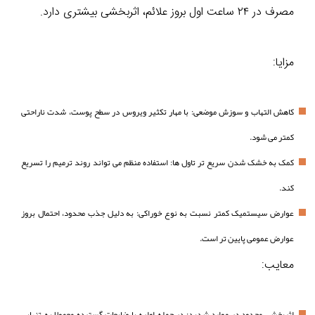
مصرف در ۲۴ ساعت اول بروز علائم، اثربخشی بیشتری دارد.
مزایا:
کاهش التهاب و سوزش موضعی: با مهار تکثیر ویروس در سطح پوست، شدت ناراحتی
کمتر می شود.
کمک به خشک شدن سریع تر تاول ها: استفاده منظم می تواند روند ترمیم را تسریع
کند.
عوارض سیستمیک کمتر نسبت به نوع خوراکی: به دلیل جذب محدود، احتمال بروز
عوارض عمومی پایین تر است.
معایب:
اثربخشی محدود در موارد شدید: در حمله اولیه یا ضایعات گسترده معمولا به تنهایی