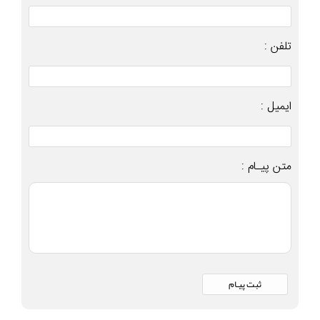
تلفن :
ایمیل :
متن پیـام :