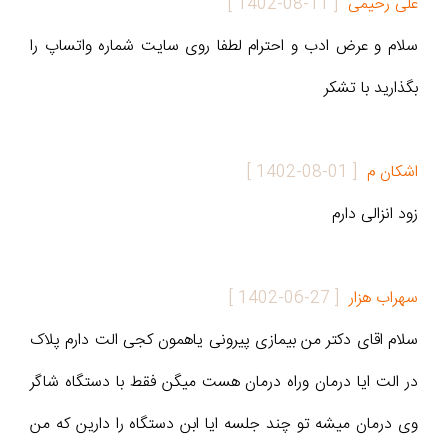
علی رحیمی
[
1402-08-11
]
سلام و عرض ادب و احترام لطفا روی سایت شماره واتساپ را
بگذارید با تشکر
اشکان م
[
1402-08-01
]
زود انزالی دارم
سهراب هزار
[
1402-06-27
]
سلام اقای دکتر من بیمازی پیرونی یاهمون کجی الت دارم پلاک
در الت ایا درمان وراه درمان هست میگن فقط با دستگاه شاگر
وی درمان میشه تو چند جلسه ایا ابن دستگاه را دارین که من