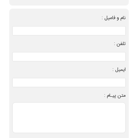
نام و فامیل :
تلفن :
ایمیل :
متن پیـام :