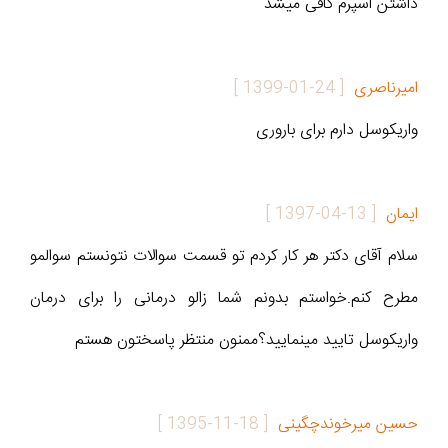
داشتن اسپرم کافی میشد
امیرناصری
[
1399-01-24
]
واریکوسل دارم برای باروری
ایمان
[
1397-04-13
]
سلام آقای دکتر هر کار کردم تو قسمت سوالات نتونستم سوالمو
مطرح کنم.خواستم بدونم شما زالو درمانی را برای درمان
واریکوسل تایید مینمایید؟ممنون منتظر پاسختون هستم
حسين ميرخوندچگينى
[
1395-11-18
]