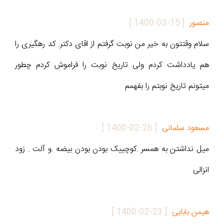
منصور
[
1400-03-15
]
سلام وقتتون به خیر من نوبت گرفتم از اقای دکتر. کد رهگیری را
هم یادداشت کردم ولی تاریخ نوبت را فراموش کردم چطور
میتونم تاریخ نوبتم را بفهمم
مسعود سلمانی
[
1400-02-26
]
میل نداشتن به همسر .کوچییک بودن بودن بیضه .و آلت . زود
انزالی
هیمن بابایی
[
1400-02-23
]