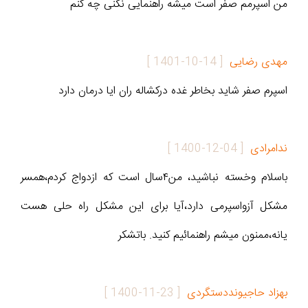
من اسپرمم صفر است میشه راهنمایی نکنی چه کنم
مهدی رضایی
[
1401-10-14
]
اسپرم صفر شاید بخاطر غده درکشاله ران ایا درمان دارد
ندامرادی
[
1400-12-04
]
باسلام وخسته نباشید، من۴سال است که ازدواج کردم،همسر
مشکل آزواسپرمی دارد،آیا برای این مشکل راه حلی هست
یانه،ممنون میشم راهنمائیم کنید. باتشکر
بهزاد حاجیونددستگردی
[
1400-11-23
]