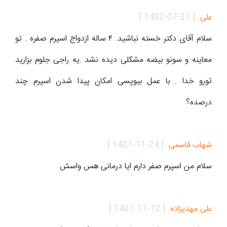
علی
[
1402-07-21
]
سلام آقای دکتر خسته نباشید. ۴ ساله ازدواج اسپرم صفره . تو
معاینه و سونو بیضه مشکلی دیده نشد .یه راجی جلوم بزارید
تورو خدا . با عمل بیوپسی امکان پیدا شدن اسپرم چند
درصده؟
شهاب قاسمی
[
1401-11-24
]
سلام من اسپرم صفر دارم ایا درمانی هس واسش
علی مهدیزاده
[
1401-11-12
]