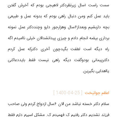
سمت راست ۱سال زیرنظردکتر لاهیجی بودم که آخرش گفتن
باید عمل کنم ومن دنبال راهی بودم که بدونه عمل و طبیعی
بچه داربشیم وبعداز۶سال وهزارجور دارو وچنددکتر عمل نمونه
برداری بیضه انجام دادم و چیزی پیدانشدالان خیلی ناامیدم اگه
راه دیگه است لطفت بگیدچون آخری دکترکه عمل کردم
دکترپیمانی بودوگفت دیگه راهی نیست فقط بایددعاکنی
یااهدایی بگیرین.
اعظم جوانبخت
[
1400-04-25
]
سلام دکتر خسته نباشد من الان ۶سال ازدواج کردم ولی صاحب
فرزند نشدیم دکتر رفتیم ک فهمیدم ک. مشکل اسپرم دارم فقط