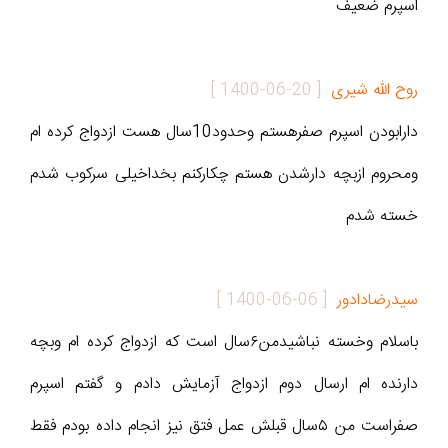
اسپرم ضعیف
روح الله شیری
[
1400-06-20
]
دارابودن اسپرم صفرهستم وحدود10سال هست ازدواج کرده ام
ومحروم ازبچه دارشدن هستم چکارکنم بخداخیلی سرکوب شدم
خسته شدم
سیدرضادادور
[
1400-06-06
]
باسلام وخسته نباشیدمن۶سال است که ازدواج کرده ام وبچه
دارنده ام ارسال دوم ازدواج آزمایش دادم و گفتم اسپرم
صفراست من ۵سال قبلش عمل فتق نیز انجام داده بودم فقط