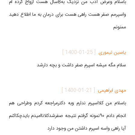
باسلام وعرض آدب من نزدیک به8سال هست ازواج کرده ام
واسپرمم صفر هست راهی هست برای درمان به ما اطلاع دهید
ممنونم
یاسین تیموری
[
1400-01-25
]
سلام مگه میشه اسپرم صفر داشت و بچه دارشد
مهدی ابراهیمی
[
1400-01-21
]
باسلام من کلااسپرم ندارم وبه دکترمراجعه کردم وطراحی هم
انجام دادم ۹۰نمونه گرفتم نتیجه صفرشدکلاناامیدم بایدچکاکنم
آیا راهی واسه اسپرم داشتن من وجود دارد