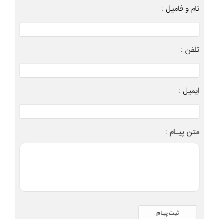
نام و فامیل :
تلفن :
ایمیل :
متن پیـام :