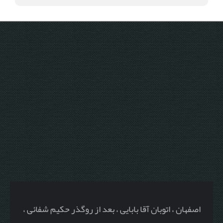
اصفهان ، اتوبان آقا بابایی ، بعد از روگذر حکیم شفائی ،