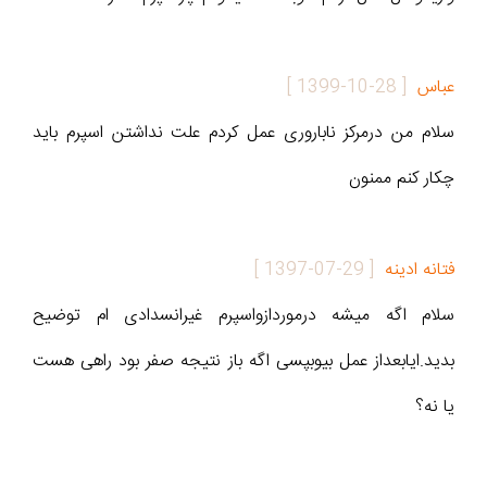
عباس
[
1399-10-28
]
سلام من درمرکز ناباروری عمل کردم علت نداشتن اسپرم باید
چکار کنم ممنون
فتانه ادینه
[
1397-07-29
]
سلام اگه میشه درموردازواسپرم غیرانسدادی ام توضیح
بدید.ایابعداز عمل بیوبپسی اگه باز نتیجه صفر بود راهی هست
یا نه؟