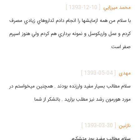
محمد ميرزايي
[
1393-12-10
]
با سلام من همه ازمايشها را انجام دادم ئداروهاي زيادي مصرف
كردم و عمل واريكوسل و نمونه برداري هم كردم ولي هنوز اسپرم
صفر است
مهدی
[
1393-05-04
]
سلام مطالب بسیار مفید وارزنده بودند . همچنین میخواستم در
مورد هورمون رشد نیز مطلب بزارید . باتشکر از شما
نازنين
[
1393-03-30
]
سلام مطالب مفيد بود متشکرم.