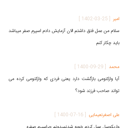
امیر
[
1402-03-25
]
سلام من عمل فتق داشتم الان آزمایش دادم اسپرم صفر میباشد
باید چکار کنم
محمد
[
1400-09-29
]
آیا وازکتومی بازگشت دارد یعنی فردی که وازکتومی کرده می
تواند صاحب فرزند شود؟
علی اصغرنعیمایی
[
1400-07-16
]
واریکوسل عمل کردم خوبه شدنمیدونم چراسپرم صفره