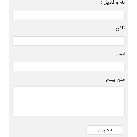
نام و فامیل :
تلفن :
ایمیل :
متن پیـام :