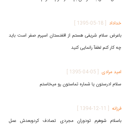
خداداد
[
1395-05-18
]
باعرض سلام شریفی هستم از افغنستان اسپرم صفر است باید
چه کار کنم لطفآ رانمایی کنید
امید مرادی
[
1395-04-05
]
سلام ادرستون یا شماره تماستون رو میخاستم
فرزانه
[
1394-12-11
]
باسلام شوهرم تودوران مجردی تصادف کردوبعدش عمل