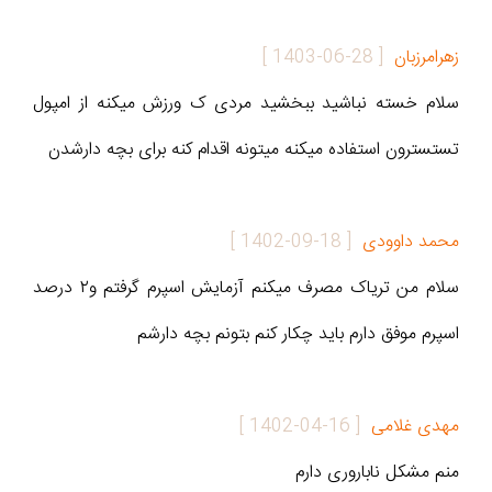
زهرامرزبان
[
1403-06-28
]
سلام خسته نباشید ببخشید مردی ک ورزش میکنه از امپول
تستسترون استفاده میکنه میتونه اقدام کنه برای بچه دارشدن
محمد داوودی
[
1402-09-18
]
سلام من تریاک مصرف میکنم آزمایش اسپرم گرفتم و۲ درصد
اسپرم موفق دارم باید چکار کنم بتونم بچه دارشم
مھدی غلامی
[
1402-04-16
]
منم مشکل ناباروری دارم