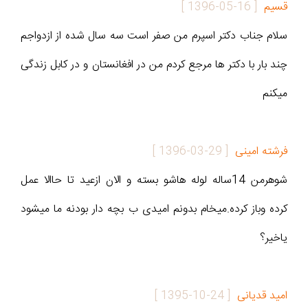
قسیم
[
1396-05-16
]
سلام جناب دکتر اسپرم من صفر است سه سال شده از ازدواجم
چند بار با دکتر ها مرجع کردم من در افغانستان و در کابل زندگی
میکنم
فرشته امینی
[
1396-03-29
]
شوهرمن 14ساله لوله هاشو بسته و الان ازعید تا حاالا عمل
کرده وباز کرده.میخام بدونم امیدی ب بچه دار بودنه ما میشود
یاخیر؟
امید قدیانی
[
1395-10-24
]