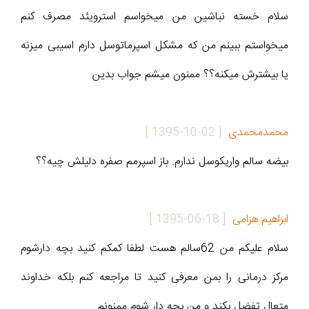
سلام خسته نباشین من میخواسم استرویئد مصرف کنم
میخواستم ببینم من که مشکل اسپرماتوسل دارم اسیبی میزنه
یا بیشترش میکنه؟؟ ممنون میشم جواب بدین
محمدمحمدی
[
1395-10-02
]
بیضه سالم واریکوسل ندارم. باز اسپرمم صفره دلیلش چیه؟؟
ابراهیم هزامی
[
1395-06-18
]
سلام عليكم من 62سالم هست لطفا کمکم کنید بچه دارشوم
مرکز درمانی را بمن معرفی کنید تا مراجعه کنم بلکه خداوند
متعال تفضل بکند و من بچه دار شوم ممنونم