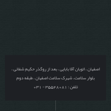
اصفهان ، اتوبان آقا بابایی ، بعد از روگذر حکیم شفائی ،
بلوار سلامت، شهرک سلامت اصفهان ، طبقه دوم
تلفن : 35548081 - 031