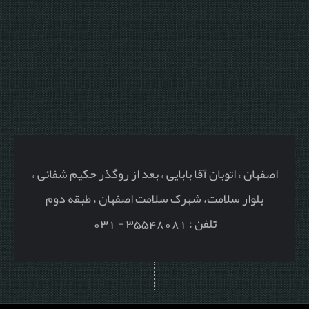
اصفهان ، اتوبان آقا بابایی ، بعد از روگذر حکیم شفائی ،
بلوار سلامت، شهرک سلامت اصفهان ، طبقه دوم
تلفن : 35548081 - 031