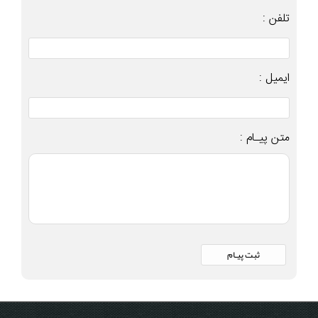
تلفن :
ایمیل :
متن پیـام :