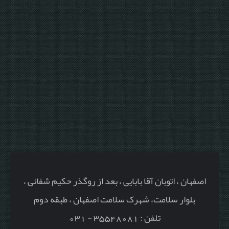
اصفهان ، اتوبان آقا بابایی ، بعد از روگذر حکیم شفائی ،
بلوار سلامت، شهرک سلامت اصفهان ، طبقه دوم
تلفن : 35548081 - 031