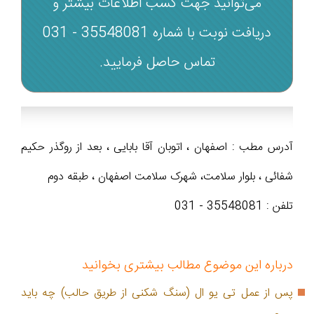
می‌توانید جهت کسب اطلاعات بیشتر و
دریافت نوبت با شماره‌ 35548081 - 031
تماس حاصل فرمایید.
آدرس مطب : اصفهان ، اتوبان آقا بابایی ، بعد از روگذر حکیم
شفائی ، بلوار سلامت، شهرک سلامت اصفهان ، طبقه دوم
تلفن : 35548081 - 031
درباره این موضوع مطالب بیشتری بخوانید
پس از عمل تی یو ال (سنگ شکنی از طریق حالب) چه باید