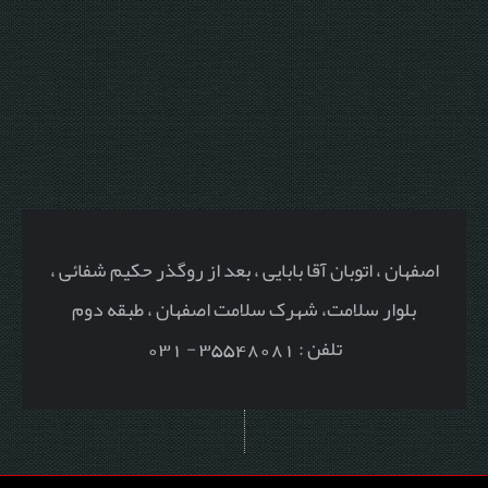
اصفهان ، اتوبان آقا بابایی ، بعد از روگذر حکیم شفائی ،
بلوار سلامت، شهرک سلامت اصفهان ، طبقه دوم
تلفن : 35548081 - 031