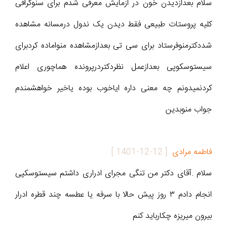
سلام بعدازدیدن خون در ازمایش معرفی شدم برای سنوگرافی
کلیه پروستات طبیعی فقط دیدن یک ندول درمسانه مشاهده
شددکترمنوفرستاد برای سی تی بعدازمشاهده منواماده کردبرای
سیستوسکوپی بعدازعمل نظردکتردرپرونده هماچوری اعلام
کردنمیدونم چه معنی داره ایاخوب بوده یاخیر خواهشمندم
جواب منوبدین
فاطمه مرادی
[
1401-12-12
]
سلام .آقای دکتر من تنگی مجرای ادراری داشتم سیستوسکپی
انجام دادم ۳ روز پیش حالا با سرفه یا عطسه چند قطره ادرار
بیرون میریزه چکارباید کنم