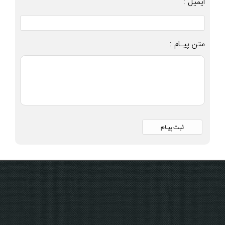
ایمیل :
متن پیـام :