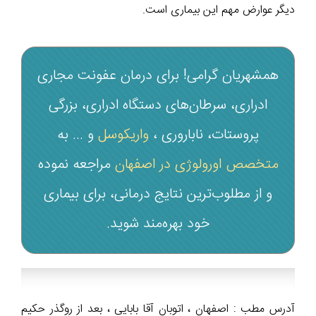
دیگر عوارض مهم این بیماری است.
همشهریان گرامی! برای درمان عفونت مجاری
ادراری، سرطان‌های دستگاه ادراری، بزرگی
پروستات، ناباروری ،
واریکوسل
و ... به
متخصص اورولوژی در اصفهان
مراجعه نموده
و از مطلوب‌ترین نتایج درمانی، برای بیماری
خود بهره‌مند شوید.
آدرس مطب : اصفهان ، اتوبان آقا بابایی ، بعد از روگذر حکیم