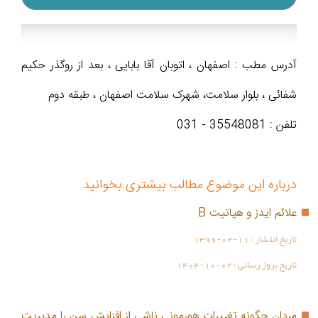
آدرس مطب : اصفهان ، اتوبان آقا بابایی ، بعد از روگذر حکیم
شفائی ، بلوار سلامت، شهرک سلامت اصفهان ، طبقه دوم
تلفن : 35548081 - 031
درباره این موضوع مطالب بیشتری بخوانید
علائم ایدز و هپاتیت B
تاریخ انتشار :
1399-02-11
تاریخ بروز رسانی :
1404-10-02
مردان چگونه تغییرات هورمونی ناشی از افزایش سن را مدیریت