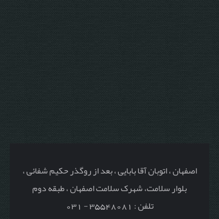
اصفهان ، اتوبان آقا بابایی ، بعد از روگذر حکیم شفائی ،
بلوار سلامت، شهرک سلامت اصفهان ، طبقه دوم
تلفن : 35548081 - 031