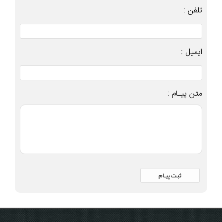
تلفن :
ایمیل :
متن پیـام :