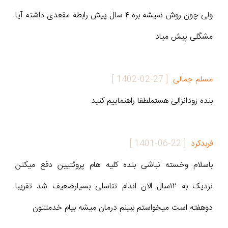
ولی چون روش نمیشه بره ۴ سال پیش رابطه مقعدی داشته آیا
مشگلی پیش میاد
مسلم جمالی
[
1402-02-27
]
بنده زودانزالی هستملطفا راهنماییم کنید
فربدکرد
[
1401-06-22
]
باسلام وخسته نباشی بنده کلیه هام پروئتیین دفع میکنن
نزدیک به ۱۲سال الان اندام تناسلی بسیارضعیف شد تقریبا
دوهفته است میخواستم ببینم درمان میشه بیام خدمتتون