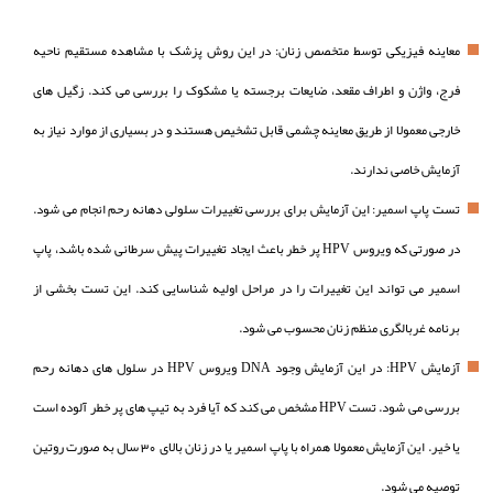
معاینه فیزیکی توسط متخصص زنان: در این روش پزشک با مشاهده مستقیم ناحیه
فرج، واژن و اطراف مقعد، ضایعات برجسته یا مشکوک را بررسی می کند. زگیل های
خارجی معمولا از طریق معاینه چشمی قابل تشخیص هستند و در بسیاری از موارد نیاز به
آزمایش خاصی ندارند.
تست پاپ اسمیر: این آزمایش برای بررسی تغییرات سلولی دهانه رحم انجام می شود.
در صورتی که ویروس HPV پر خطر باعث ایجاد تغییرات پیش سرطانی شده باشد، پاپ
اسمیر می تواند این تغییرات را در مراحل اولیه شناسایی کند. این تست بخشی از
برنامه غربالگری منظم زنان محسوب می شود.
آزمایش HPV: در این آزمایش وجود DNA ویروس HPV در سلول های دهانه رحم
بررسی می شود. تست HPV مشخص می کند که آیا فرد به تیپ های پر خطر آلوده است
یا خیر. این آزمایش معمولا همراه با پاپ اسمیر یا در زنان بالای 30 سال به صورت روتین
توصیه می شود.