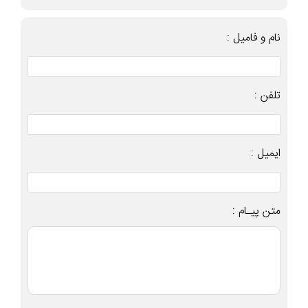
نام و فامیل :
تلفن :
ایمیل :
متن پیـام :