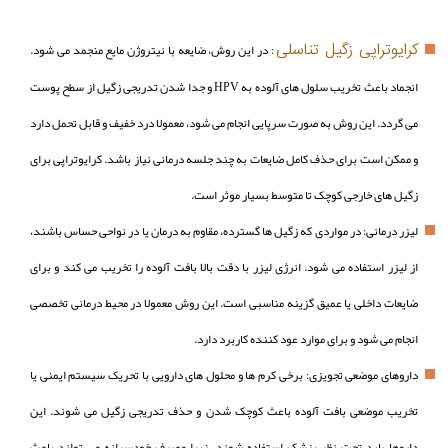
کرایوتراپی زگیل تناسلی
: در این روش، ضایعه با نیتروژن مایع منجمد می شود.
انجماد باعث تخریب سلول های آلوده به HPV و جدا شدن تدریجی زگیل از سطح پوست
می گردد. این روش به صورت سرپایی انجام می شود، معمولا درد خفیف و قابل تحمل دارد
و ممکن است برای حذف کامل ضایعات به چند جلسه درمانی نیاز باشد. کرایوتراپی برای
زگیل های خارجی کوچک تا متوسط بسیار موثر است.
لیزر درمانی: در مواردی که زگیل ها گسترده، مقاوم به درمان یا در نواحی حساس باشند،
از لیزر استفاده می شود. انرژی لیزر با دقت بالا بافت آلوده را تخریب می کند و برای
ضایعات داخلی یا عمیق گزینه مناسبی است. این روش معمولا در محیط درمانی تخصصی
انجام می شود و برای موارد عود کننده کاربرد دارد.
داروهای موضعی تجویزی: برخی کرم ها و محلول های دارویی با تحریک سیستم ایمنی یا
تخریب موضعی بافت آلوده باعث کوچک شدن و حذف تدریجی زگیل می شوند. این
داروها باید تحت نظر پزشک استفاده شوند، زیرا مصرف خودسرانه می تواند باعث